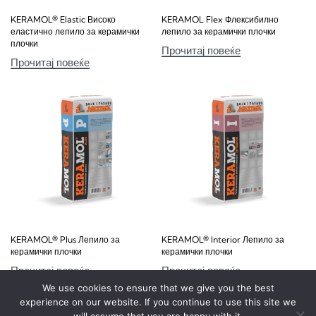
KERAMOL® Elastic Високо
KERAMOL Flex Флексибилно
еластично лепило за керамички
лепило за керамички плочки
плочки
Прочитај повеќе
Прочитај повеќе
KERAMOL® Plus Лепило за
KERAMOL® lnterior Лепило за
керамички плочки
керамички плочки
Прочитај повеќе
Прочитај повеќе
We use cookies to ensure that we give you the best
experience on our website. If you continue to use this site we