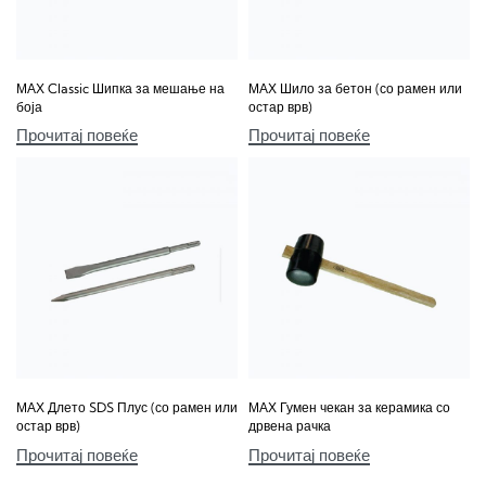
МАХ Classic Шипка за мешање на
МАХ Шило за бетон (со рамен или
боја
остар врв)
Прочитај повеќе
Прочитај повеќе
МАХ Длето SDS Плус (со рамен или
МАХ Гумен чекан за керамика со
остар врв)
дрвена рачка
Прочитај повеќе
Прочитај повеќе