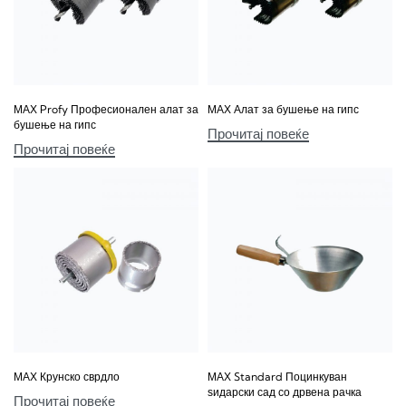
МАХ Profy Професионален алат за
МАХ Алат за бушење на гипс
бушење на гипс
Прочитај повеќе
Прочитај повеќе
МАХ Крунско сврдло
МАХ Standard Поцинкуван
ѕидарски сад со дрвена рачка
Прочитај повеќе