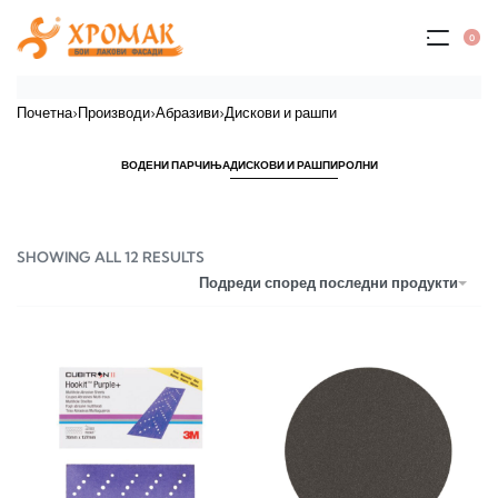
0
Почетна
›
Производи
›
Абразиви
›
Дискови и рашпи
ВОДЕНИ ПАРЧИЊА
ДИСКОВИ И РАШПИ
РОЛНИ
SHOWING ALL 12 RESULTS
Подреди според последни продукти