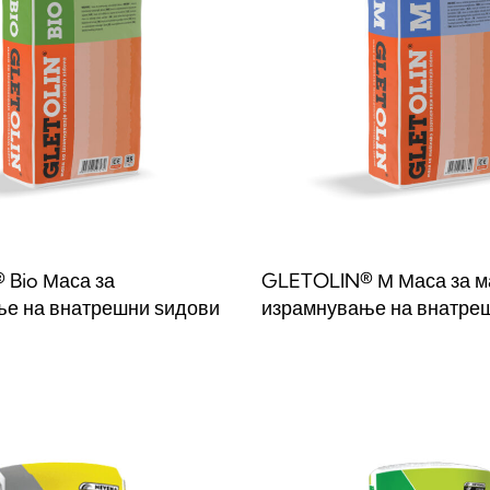
Bio Маса за
GLETOLIN® М Маса за м
е на внатрешни ѕидови
израмнување на внатре
веќе
Прочитај повеќе
QUICKVIEW
QUICKVIE