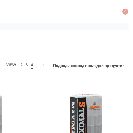
0
VIEW
2
3
4
Подреди според последни продукти