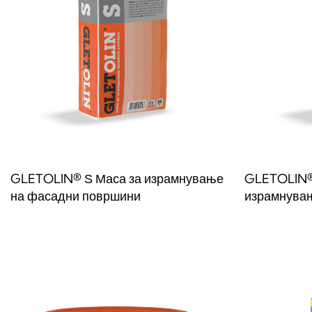
GLETOLIN® Ѕ Маса за израмнување
GLETOLIN® 
на фасадни површини
израмнувањ
Прочитај повеќе
Прочитај по
QUICKVIEW