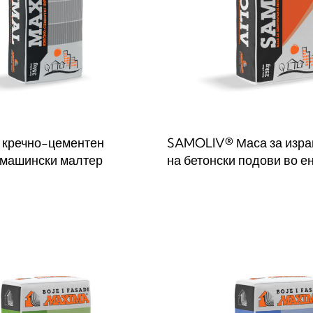
кречно-цементен
SAMOLIV® Маса за изр
 машински малтер
на бетонски подови во е
веќе
Прочитај повеќе
QUICKVIEW
QUICKVIE