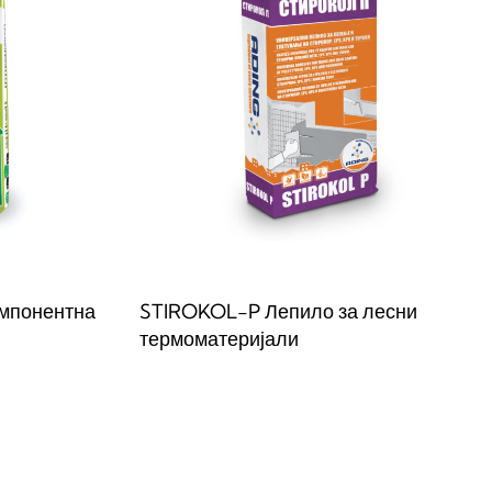
мпонентна
STIROKOL-P Лепило за лесни
термоматеријали
Прочитај повеќе
W
QUICKVIEW