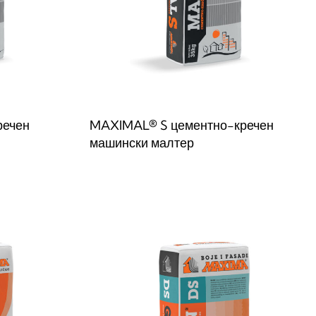
речен
MAXIMAL® S цементно-кречен
машински малтер
Прочитај повеќе
W
QUICKVIEW