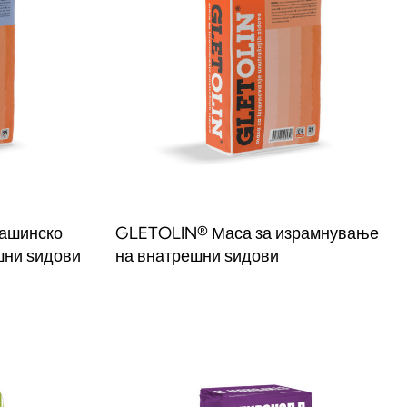
ашинско
GLETOLIN® Маса за израмнување
шни ѕидови
на внатрешни ѕидови
Прочитај повеќе
W
QUICKVIEW