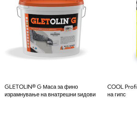
GLETOLIN® G Маса за фино
COOL Profi
израмнување на внатрешни ѕидови
на гипс
Прочитај повеќе
Прочитај по
QUICKVIEW