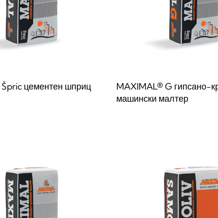
Špric цементен шприц
MAXIMAL® G гипсано-к
машински малтер
веќе
QUICKVIEW
Прочитај повеќе
QUICKVIE