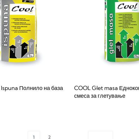
 lspuna Полнило на база
COOL Glet masa Едноко
смеса за глетување
веќе
Прочитај повеќе
QUICKVIEW
QUICKVIE
1
2