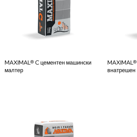
MAXIMAL® C цементен машински
MAXIMAL® 
малтер
внатрешен
Прочитај повеќе
Прочитај по
QUICKVIEW