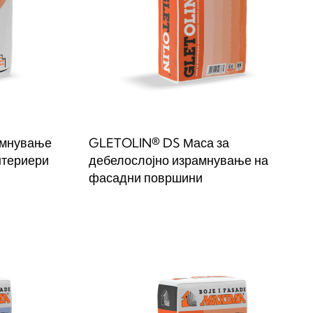
амнување
GLETOLIN® DS Маса за
нтериери
дебелослојно израмнување на
фасадни површини
W
Прочитај повеќе
QUICKVIEW