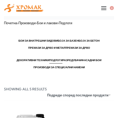
0
Почетна
›
Производи
›
Бои и лакови
›
Подлоги
БОИ ЗА ВНАТРЕШНИ ЅИДОВИ
БОЈА ЗА БАЗЕН
БОЈА ЗА БЕТОН
ПРЕМАЗИ ЗА ДРВО И МЕТАЛ
ПРЕМАЗИ ЗА ДРВО
ДЕКОРАТИВНИ ТЕХНИКИ
ПОДЛОГИ
РАЗРЕДУВАЧИ
ФАСАДНИ БОИ
ПРОИЗВОДИ ЗА СПЕЦИЈАЛНИ НАМЕНИ
SHOWING ALL 5 RESULTS
Подреди според последни продукти