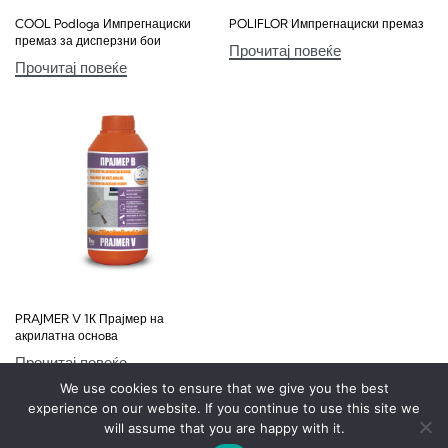
COOL Podloga Импрегнациски
POLIFLOR Импрегнациски премаз
премаз за дисперзни бои
Прочитај повеќе
Прочитај повеќе
PRAJMER V 1К Прајмер на
акрилатна оснoва
Прочитај повеќе
We use cookies to ensure that we give you the best
experience on our website. If you continue to use this site we
will assume that you are happy with it.