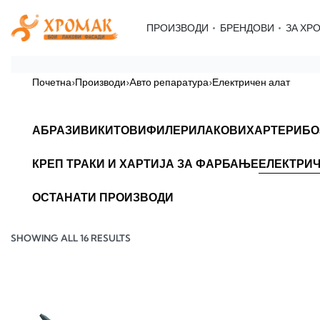
ПРОИЗВОДИ
БРЕНДОВИ
ЗА ХР
Почетна
›
Производи
›
Aвто репаратура
›
Електричен алат
АБРАЗИВИ
КИТОВИ
ФИЛЕРИ
ЛАКОВИ
ХАРТЕРИ
БО
КРЕП ТРАКИ И ХАРТИЈА ЗА ФАРБАЊЕ
ЕЛЕКТРИЧ
ОСТАНАТИ ПРОИЗВОДИ
SHOWING ALL 16 RESULTS