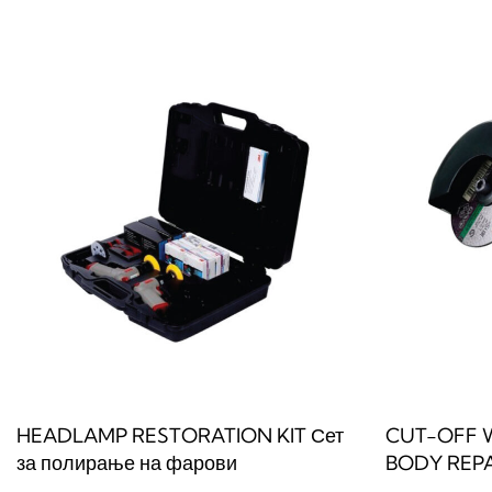
Прочитај повеќе
Прочитај по
QUICKVIEW
HEADLAMP RESTORATION KIT Сет
CUT-OFF 
за полирање на фарови
BODY REPA