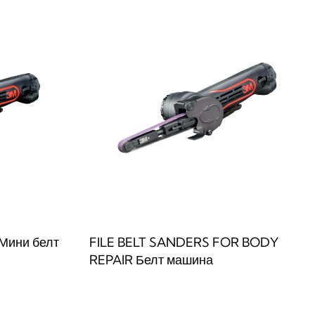
Мини белт
FILE BELT SANDERS FOR BODY
REPAIR Белт машина
Прочитај повеќе
W
QUICKVIEW