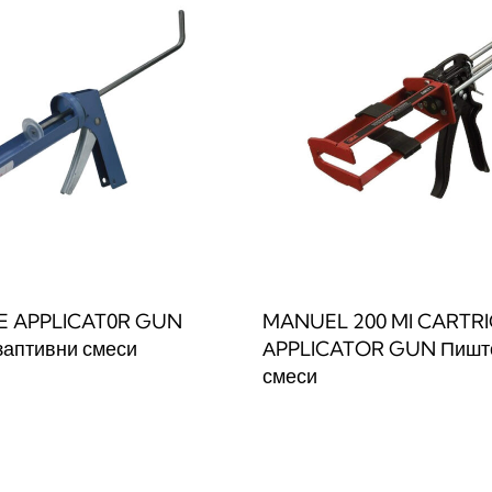
E APPLICAT0R GUN
MANUEL 200 MI CARTR
заптивни смеси
АPPLICATOR GUN Пишто
смеси
веќе
QUICKVIEW
Прочитај повеќе
QUICKVIE