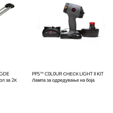
IGDE
PPS™ C0L0UR СНЕСК LIGHT II KIT
л за 2К
Лампа за одредување на боја
Прочитај повеќе
QUICKVIEW
W