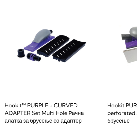
Hookit™ PURPLE + CURVED
Hookit PURP
ADAPTER Set Multi Hole Рачна
perforated 
алатка за брусење со адаптер
брусење