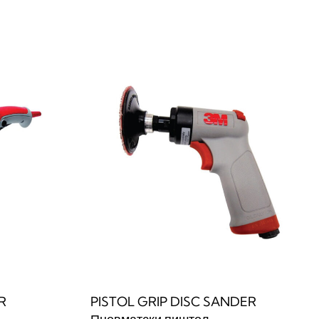
Прочитај повеќе
W
QUICKVIEW
R
PISTOL GRIP DISC SANDER