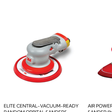
Прочитај повеќе
Прочитај по
QUICKVIEW
ELITE CENTRAL-VACUUM-READY
AIR POWE