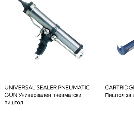
UNIVERSAL SEALER PNEUMATIC
CARTRIDG
GUN Универзален пневматски
Пиштол за 
пиштол
Прочитај по
Прочитај повеќе
QUICKVIEW