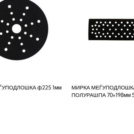
ЃУПОДЛОШКА ф225 1мм
МИРКА МЕЃУПОДЛОШК
ПОЛУРАШПА 70×198мм 5
веќе
Прочитај повеќе
QUICKVIEW
QUICKVIE