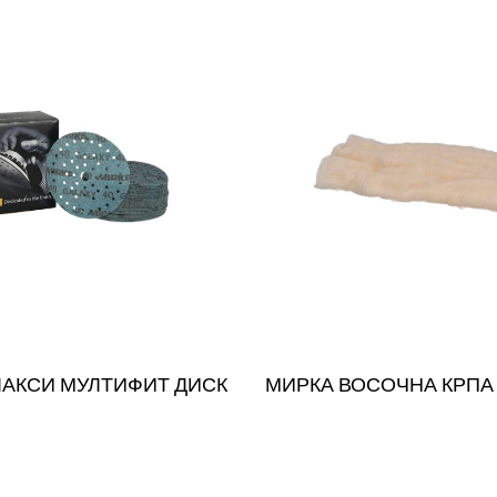
ЛАКСИ МУЛТИФИТ ДИСК
МИРКА ВОСОЧНА КРПА
Прочитај повеќе
QUICKVIE
веќе
QUICKVIEW