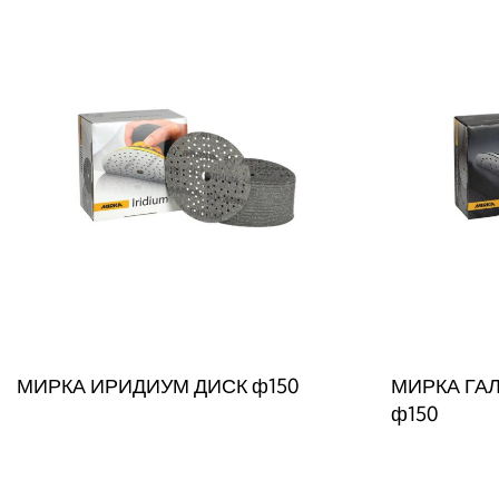
МИРКА ИРИДИУМ ДИСК ф150
МИРКА ГА
ф150
Прочитај повеќе
QUICKVIEW
Прочитај по