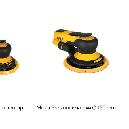
ексцентар
Mirka Pros пневматски Ø 150 mm
Прочитај повеќе
QUICKVIEW