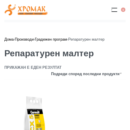
Skip
to
0
OP
content
CA
Дома
›
Производи
›
Градежен програм
›
Репаратурен малтер
Репаратурен малтер
ПРИКАЖАН Е ЕДЕН РЕЗУЛТАТ
Подреди според последни продукти