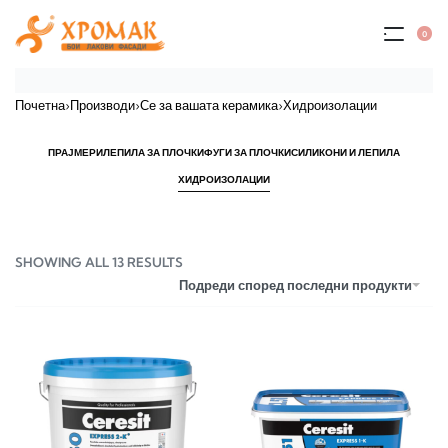
0
Почетна
›
Производи
›
Се за вашата керамика
›
Хидроизолации
ПРАЈМЕРИ
ЛЕПИЛА ЗА ПЛОЧКИ
ФУГИ ЗА ПЛОЧКИ
СИЛИКОНИ И ЛЕПИЛА
ХИДРОИЗОЛАЦИИ
SHOWING ALL 13 RESULTS
Подреди според последни продукти