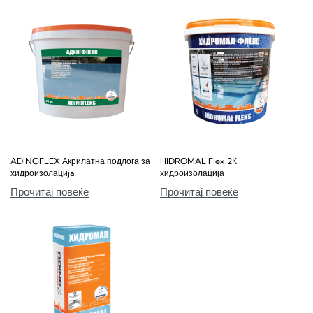
ADINGFLEX Акрилатна подлога за
HIDROMAL Flex 2К
хидроизолациja
хидроизолација
Прочитај повеќе
Прочитај повеќе