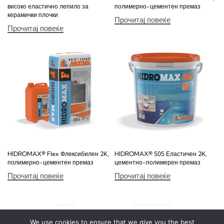
високо еластично лепило за
полимерно-цементен премаз
керамички плочки
Прочитај повеќе
Прочитај повеќе
HIDROMAX® Flex Флексибилен 2K,
HIDROMAX® 505 Еластичен 2K,
полимерно-цементен премаз
цементно-полимерен премаз
Прочитај повеќе
Прочитај повеќе
1
2
3
We use cookies to ensure that we give you the best