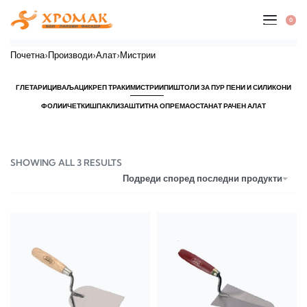
0
Почетна
›
Производи
›
Алат
›
Мистрии
ГЛЕТАРИЦИ
ВАЉАЦИ
КРЕП ТРАКИ
МИСТРИИ
ПИШТОЛИ ЗА ПУР ПЕНИ И СИЛИКОНИ
ФОЛИИ
ЧЕТКИ
ШПАКЛИ
ЗАШТИТНА ОПРЕМА
ОСТАНАТ РАЧЕН АЛАТ
SHOWING ALL 3 RESULTS
Подреди според последни продукти