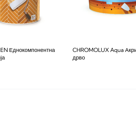
N Еднокомпонентна
CHROMOLUX Aqua Акрил
ја
дрво
веќе
Прочитај повеќе
QUICKVIEW
QUICKVIE