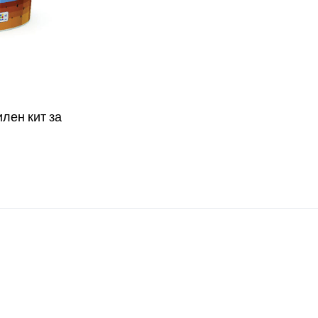
ен кит за
W