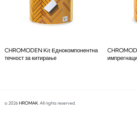
CHROMODEN Kit Еднокомпонентна
CHROMODE
течност за китирање
импрегнаци
Прочитај повеќе
Прочитај по
QUICKVIEW
© 2026
HROMAK
. All rights reserved.