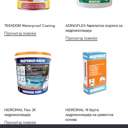
ТЕКАDОМ Waterproof Coating
ADINGFLEX Акрилатна подлога за
хидроизолациja
Прочитај повеќе
Прочитај повеќе
HIDROMAL Flex 2К
HIDROMAL 1К Крута
хидроизолација
хидроизолација на цементна
основа
Прочитај повеќе
Прочитај повеќе