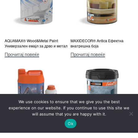
AQUAMAX® Wood&Metal Paint
MAXIDECOR® Antica Ефектна
Универзален емајл за дрво и метал
внатрешна боја
Прочитај повеќе
Прочитај повеќе
We use cookies to ensure that we give you the best
experience on our website. If you continue to use this site we
will assume that you are happy with it.
Ok
MAXIMO® WB 2К Полиуретански
MAXIDECOR® Velvet Ефектна
завршен лак за паркет
внатрешна боја