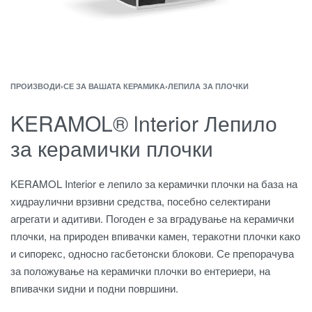
ПРОИЗВОДИ
›
СЕ ЗА ВАШАТА КЕРАМИКА
›
ЛЕПИЛА ЗА ПЛОЧКИ
KERAMOL® lnterior Лепило
за керамички плочки
KERAMOL Interior е лепило за керамички плочки на база на
хидраулични врзивни средства, посебно селектирани
агрегати и адитиви. Погоден е за вградување на керамички
плочки, на природен впивачки камен, теракотни плочки како
и сипорекс, односно гасбетонски блокови. Се препорачува
за положување на керамички плочки во ентериери, на
впивачки ѕидни и подни површини.