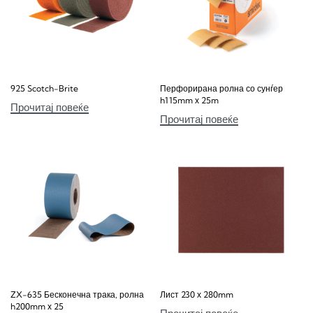
925 Scotch-Brite
Перфорирана ролна со сунѓер
h115mm х 25m
Прочитај повеќе
Прочитај повеќе
ZX-635 Бесконечна трака, ролна
Лист 230 х 280mm
h200mm х 25