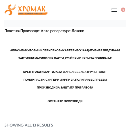
0
Почетна
›
Производи
›
Aвто репаратура
›
Лакови
АБРАЗИВИ
КИТОВИ
ФИЛЕРИ
ЛАКОВИ
ХАРТЕРИ
БОЈА
АДИТИВИ
РАЗРЕДУВАЧИ
ЗАПТИВНИ МАСИ
ПОЛИР ПАСТИ, СУНЃЕРИ И КРПИ ЗА ПОЛИРАЊЕ
КРЕП ТРАКИ И ХАРТИЈА ЗА ФАРБАЊЕ
ЕЛЕКТРИЧЕН АЛАТ
ПОЛИР ПАСТИ, СУНЃЕРИ И КРПИ ЗА ПОЛИРАЊЕ
СПРЕЕВИ
ПРОИЗВОДИ ЗА ЗАШТИТА ПРИ РАБОТА
ОСТАНАТИ ПРОИЗВОДИ
SHOWING ALL 13 RESULTS