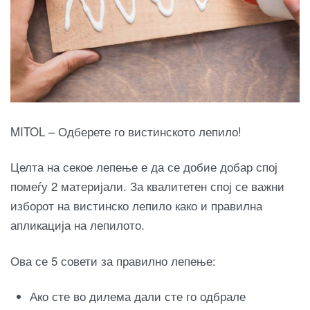
MITOL – Одберете го вистинското лепило!
Целта на секое лепење е да се добие добар спој
помеѓу 2 материјали. За квалитетен спој се важни
изборот на вистинско лепило како и правилна
апликација на лепилото.
Ова се 5 совети за правилно лепење:
Ако сте во дилема дали сте го одбрале