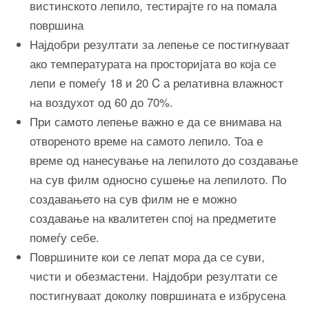
вистинското лепило, тестирајте го на помала
површина
Најдобри резултати за лепење се постигнуваат
ако температурата на просторијата во која се
лепи е помеѓу 18 и 20 C а релативна влажност
на воздухот од 60 до 70%.
При самото лепење важно е да се внимава на
отвореното време на самото лепило. Тоа е
време од нанесување на лепилото до создавање
на сув филм односно сушење на лепилото. По
создавањето на сув филм не е можно
создавање на квалитетен спој на предметите
помеѓу себе.
Површините кои се лепат мора да се суви,
чисти и обезмастени. Најдобри резултати се
постигнуваат доколку површината е избрусена