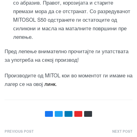
со абразив. Правот, корозијата и старите
премази мора да се отстранат. Со разредувачот
MITOSOL S50 одстранете ги остатоците од
силикони и масла на маталните површини пре
лепење.
Пред лепење внимателно прочитајте ги упатствата
за употреба на секој производ!
Производите од MITOL кои во моментот ги имаме на
лагер се на овој
линк.
Н
PREVIOUS POST
NEXT POST