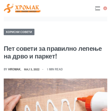
Skip
to
0
OP
content
CA
Posted
КОРИСНИ СОВЕТИ
in
Пет совети за правилно лепење
на дрво и паркет!
BY
HROMAK
МАЈ 3, 2022
1 MIN READ