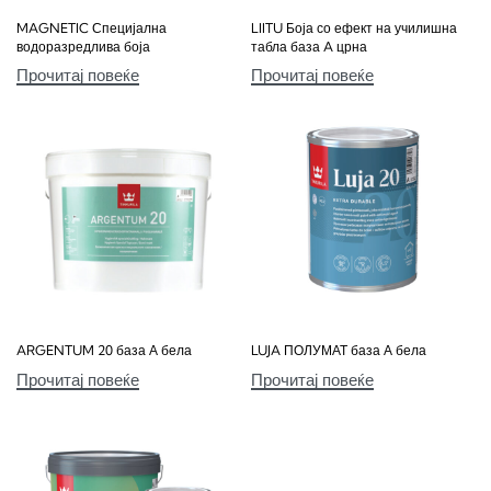
MAGNETIC Специјална
LIITU Боја со ефект на училишна
водоразредлива боја
табла база A црна
Прочитај повеќе
Прочитај повеќе
ARGENTUM 20 база А бела
LUJA ПОЛУМАТ база А бела
Прочитај повеќе
Прочитај повеќе