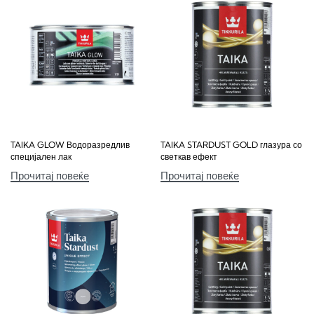
TAIKA GLOW Водоразредлив
TAIKA STARDUST GOLD глазура со
специјален лак
светкав ефект
Прочитај повеќе
Прочитај повеќе