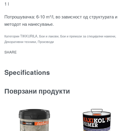
1 l
Потрошувачка: 6-10 m²/l, во зависност од структурата и
методот на нанесување.
Категории
TIKKURILA
,
Бои и лакови
,
Бои и премази за специјални намени
,
Декоративни техники
,
Производи
SHARE
Specifications
Поврзани продукти