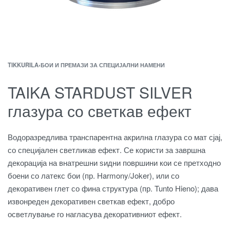
TIKKURILA
›
БОИ И ПРЕМАЗИ ЗА СПЕЦИЈАЛНИ НАМЕНИ
TAIKA STARDUST SILVER
глазура со светкав ефект
Водоразредлива транспарентна акрилна глазура со мат сјај,
со специјален светликав ефект. Се користи за завршна
декорација на внатрешни ѕидни површини кои се претходно
боени со латекс бои (пр. Harmony/Joker), или со
декоративен глет со фина структура (пр. Tunto Hieno); дава
извонреден декоративен светкав ефект, добро
осветлување го нагласува декоративниот ефект.