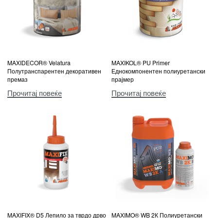
MAXIDECOR® Velatura
MAXIKOL® PU Primer
Полутранспарентен декоративен
Еднокомпонентен полиуретански
премаз
прајмер
Прочитај повеќе
Прочитај повеќе
MAXIFIX® D5 Лепило за тврдо дрво
MAXIMO® WB 2К Полиуретански