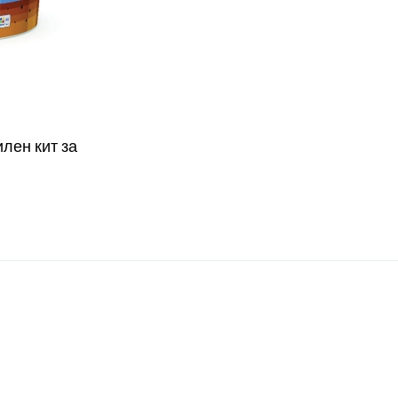
ен кит за
W