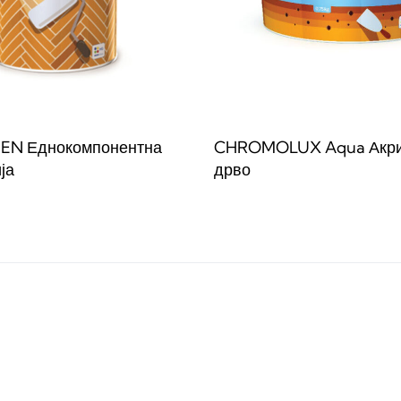
N Еднокомпонентна
CHROMOLUX Aqua Акрил
ја
дрво
веќе
Прочитај повеќе
QUICKVIEW
QUICKVIE