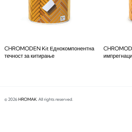
CHROMODEN Kit Еднокомпонентна
CHROMODE
течност за китирање
импрегнаци
Прочитај повеќе
Прочитај по
QUICKVIEW
© 2026
HROMAK
. All rights reserved.