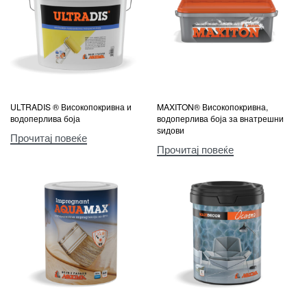
ULTRADIS ® Високопокривна и
MAXITON® Високопокривна,
водоперлива боја
водоперлива боја за внатрешни
ѕидови
Прочитај повеќе
Прочитај повеќе