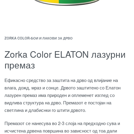
ZORKA COLOR
›
БОИ И ЛАКОВИ ЗА ДРВО
Zorka Color ELATON лазурни
премаз
Ефикасно средство за заштита на дрво од влијание на
влага, дожд, мраз и сонце. Дрвото заштитено со Елатон
лазурен премаз има природен и оплеменет изглед со
видлива структура на дрво. Премазот е постојан на
светлина и длабиснки го штити дрвото.
Премазот се нанесува во 2-3 слоја на предходно сува и
исчистена дрвена површина во зависност од тоа дали