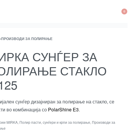
0
OP
CA
›
ПРОИЗВОДИ ЗА ПОЛИРАЊЕ
ct
ous
ation
ct:
ct:
ИРКА СУНЃЕР ЗА
ОЛИРАЊЕ СТАКЛО
125
јален сунѓер дизајниран за полирање на стакло, се
сти во комбинација со
PolarShine E3
.
ории
MIRKA
,
Полир пасти, сунѓери и крпи за полирање
,
Производи за
ање