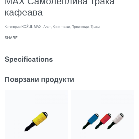
МАХ Самолеплива трака
кафеава
Категории
KOŽUL MAX
,
Алат
,
Креп траки
,
Производи
,
Траки
SHARE
Specifications
Поврзани продукти