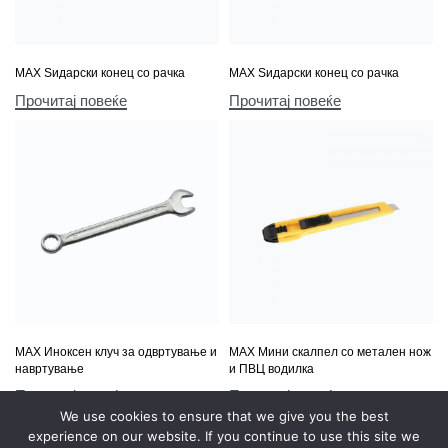
МАХ Ѕидарски конец со рачка
МАХ Ѕидарски конец со рачка
Прочитај повеќе
Прочитај повеќе
МАХ Иноксен клуч за одвртување и
МАХ Мини скалпел со метален нож
навртување
и ПВЦ водилка
Прочитај повеќе
Прочитај повеќе
We use cookies to ensure that we give you the best
experience on our website. If you continue to use this site we