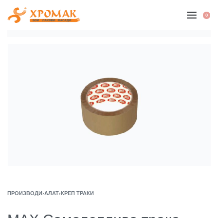
Skip
to
0
OP
CA
content
ПРОИЗВОДИ
›
АЛАТ
›
КРЕП ТРАКИ