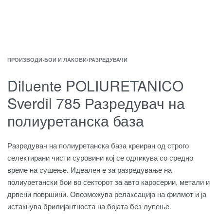
ПРОИЗВОДИ
›
БОИ И ЛАКОВИ
›
РАЗРЕДУВАЧИ
Diluente POLIURETANICO
Sverdil 785 Разредувач на
полиуретанска база
Разредувач на полиуретанска база креиран од строго
селектирани чисти суровини кој се одликува со средно
време на сушење. Идеален е за разредување на
полиуретански бои во секторот за авто каросерии, метали и
дрвени површини. Овозможува релаксација на филмот и ја
истакнува брилијантноста на бојата без лупење.