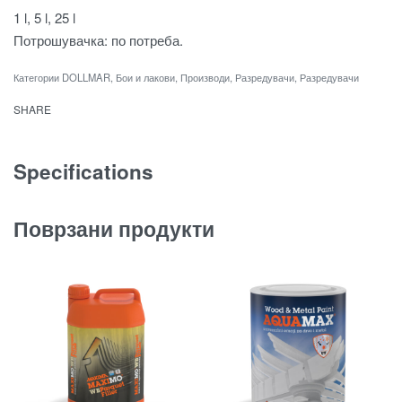
1 l, 5 l, 25 l
Потрошувачка: по потреба.
Категории
DOLLMAR
,
Бои и лакови
,
Производи
,
Разредувачи
,
Разредувачи
SHARE
Specifications
Поврзани продукти