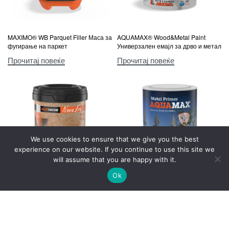
MAXIMO® WB Parquet Filler Маса за
AQUAMAX® Wood&Metal Paint
фугирање на паркет
Универзален емајл за дрво и метал
Прочитај повеќе
Прочитај повеќе
We use cookies to ensure that we give you the best
experience on our website. If you continue to use this site we
will assume that you are happy with it.
Ok
MAXIDECOR® Nova Era Ефектна
AQUAMAX® Metal Primer Основна
внатрешна боја
боја за метал
Прочитај повеќе
Прочитај повеќе