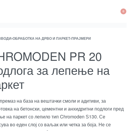
0
OP
CA
ЗВОДИ
›
ОБРАБОТКА НА ДРВО И ПАРКЕТ
›
ПРАЈМЕРИ
ct
ous
ation
ct:
ct:
HROMODEN PR 20
одлога за лепење на
аркет
премаз на база на вештачки смоли и адитиви, за
товка на бетонски, цементни и анхидритни подлоги пред
ње на паркет со лепило тип Chromoden Ѕ130. Се
ува во еден слој со ваљак или четка за боја. Не се