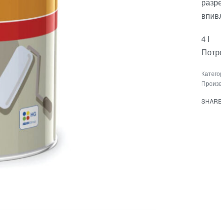
разр
впив
4 l
Потро
Катег
Произ
SHAR