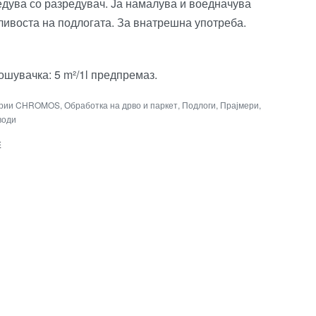
едува со разредувач. Ја намалува и воедначува
ливоста на подлогата. За внатрешна употреба.
шувачка: 5 m²/1l предпремаз.
ории
CHROMOS
,
Обработка на дрво и паркет
,
Подлоги
,
Прајмери
,
води
E